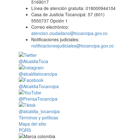
5169017
Línea de atención gratuita: 018000944104
Casa de Justicia Tocancipá: 57 (601)
5550737 Opción 1
Correo electrónico:
atencion.ciudadano@tocancipa.gov.co
Notificaciones judiciales:
notificacionesjudiciales@tocancipa.gov.co
@AlcaldiaToca
@alcaldiatocancipa
@AlcaldiaTocancipa
@PrensaTocancipa
@alcaldia_tocancipa
Términos y políticas
Mapa del sitio
PQRS