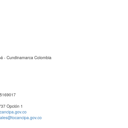
cipá - Cundinamarca Colombia
1 5169017
737 Opción 1
cancipa.gov.co
ciales@tocancipa.gov.co