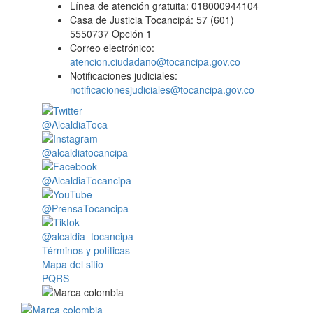
Línea de atención gratuita: 018000944104
Casa de Justicia Tocancipá: 57 (601)
5550737 Opción 1
Correo electrónico:
atencion.ciudadano@tocancipa.gov.co
Notificaciones judiciales:
notificacionesjudiciales@tocancipa.gov.co
@AlcaldiaToca
@alcaldiatocancipa
@AlcaldiaTocancipa
@PrensaTocancipa
@alcaldia_tocancipa
Términos y políticas
Mapa del sitio
PQRS