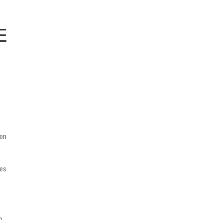
E
con
es.
o