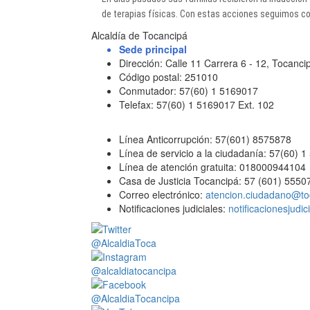
de terapias físicas. Con estas acciones seguimos co
Alcaldía de Tocancipá
Sede principal
Dirección: Calle 11 Carrera 6 - 12, Tocan
Código postal: 251010
Conmutador: 57(60) 1 5169017
Telefax: 57(60) 1 5169017 Ext. 102
Línea Anticorrupción: 57(601) 8575878
Línea de servicio a la ciudadanía: 57(60) 
Línea de atención gratuita: 018000944104
Casa de Justicia Tocancipá: 57 (601) 5550
Correo electrónico:
atencion.ciudadano@to
Notificaciones judiciales:
notificacionesjudi
@AlcaldiaToca
@alcaldiatocancipa
@AlcaldiaTocancipa