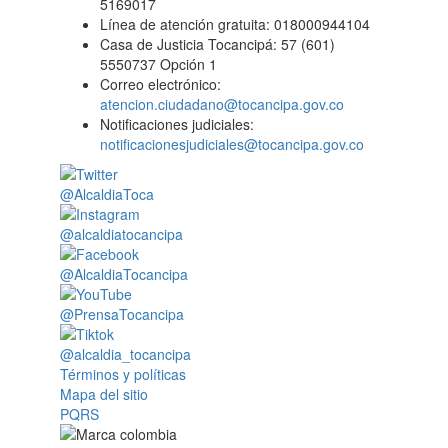
5169017
Línea de atención gratuita: 018000944104
Casa de Justicia Tocancipá: 57 (601)
5550737 Opción 1
Correo electrónico:
atencion.ciudadano@tocancipa.gov.co
Notificaciones judiciales:
notificacionesjudiciales@tocancipa.gov.co
@AlcaldiaToca
@alcaldiatocancipa
@AlcaldiaTocancipa
@PrensaTocancipa
@alcaldia_tocancipa
Términos y políticas
Mapa del sitio
PQRS