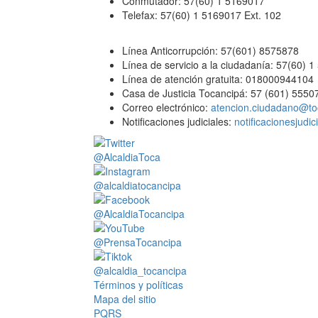
Conmutador: 57(60) 1 5169017
Telefax: 57(60) 1 5169017 Ext. 102
Línea Anticorrupción: 57(601) 8575878
Línea de servicio a la ciudadanía: 57(60) 
Línea de atención gratuita: 018000944104
Casa de Justicia Tocancipá: 57 (601) 5550
Correo electrónico:
atencion.ciudadano@to
Notificaciones judiciales:
notificacionesjudi
@AlcaldiaToca
@alcaldiatocancipa
@AlcaldiaTocancipa
@PrensaTocancipa
@alcaldia_tocancipa
Términos y políticas
Mapa del sitio
PQRS