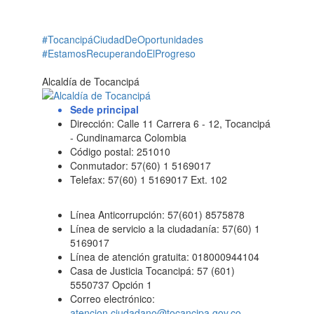
#TocancipáCiudadDeOportunidades
#EstamosRecuperandoElProgreso
Alcaldía de Tocancipá
Sede principal
Dirección: Calle 11 Carrera 6 - 12, Tocancipá
- Cundinamarca Colombia
Código postal: 251010
Conmutador: 57(60) 1 5169017
Telefax: 57(60) 1 5169017 Ext. 102
Línea Anticorrupción: 57(601) 8575878
Línea de servicio a la ciudadanía: 57(60) 1
5169017
Línea de atención gratuita: 018000944104
Casa de Justicia Tocancipá: 57 (601)
5550737 Opción 1
Correo electrónico:
atencion.ciudadano@tocancipa.gov.co