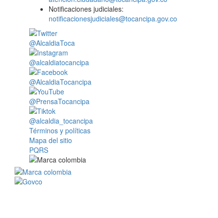
Notificaciones judiciales:
notificacionesjudiciales@tocancipa.gov.co
@AlcaldiaToca
@alcaldiatocancipa
@AlcaldiaTocancipa
@PrensaTocancipa
@alcaldia_tocancipa
Términos y políticas
Mapa del sitio
PQRS