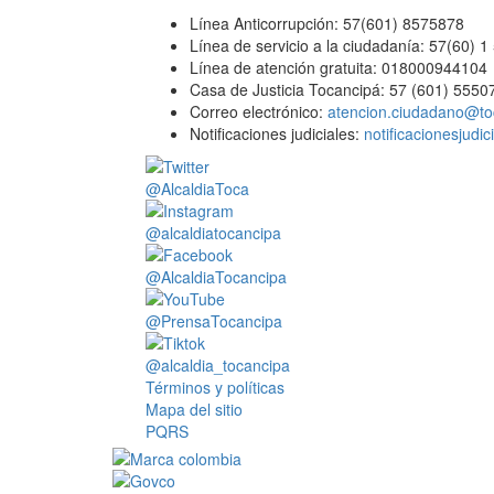
Línea Anticorrupción: 57(601) 8575878
Línea de servicio a la ciudadanía: 57(60) 
Línea de atención gratuita: 018000944104
Casa de Justicia Tocancipá: 57 (601) 5550
Correo electrónico:
atencion.ciudadano@to
Notificaciones judiciales:
notificacionesjudi
@AlcaldiaToca
@alcaldiatocancipa
@AlcaldiaTocancipa
@PrensaTocancipa
@alcaldia_tocancipa
Términos y políticas
Mapa del sitio
PQRS