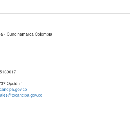
cipá - Cundinamarca Colombia
1 5169017
737 Opción 1
cancipa.gov.co
ciales@tocancipa.gov.co