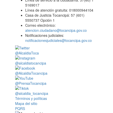
Línea de servicio a la ciudadanía: 57(60) 1
5169017
Línea de atención gratuita: 018000944104
Casa de Justicia Tocancipá: 57 (601)
5550737 Opción 1
Correo electrónico:
atencion.ciudadano@tocancipa.gov.co
Notificaciones judiciales:
notificacionesjudiciales@tocancipa.gov.co
@AlcaldiaToca
@alcaldiatocancipa
@AlcaldiaTocancipa
@PrensaTocancipa
@alcaldia_tocancipa
Términos y políticas
Mapa del sitio
PQRS