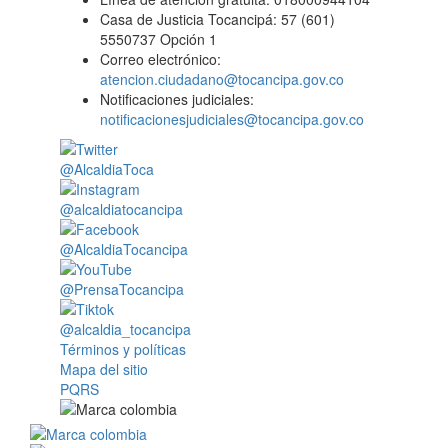
Casa de Justicia Tocancipá: 57 (601)
5550737 Opción 1
Correo electrónico:
atencion.ciudadano@tocancipa.gov.co
Notificaciones judiciales:
notificacionesjudiciales@tocancipa.gov.co
@AlcaldiaToca
@alcaldiatocancipa
@AlcaldiaTocancipa
@PrensaTocancipa
@alcaldia_tocancipa
Términos y políticas
Mapa del sitio
PQRS