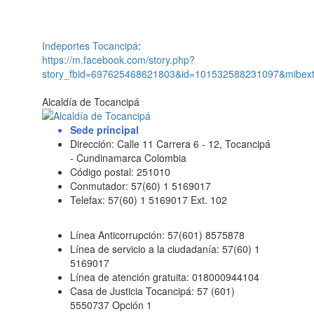
Indeportes Tocancipá
:
https://m.facebook.com/story.php?
story_fbid=697625468621803&id=101532588231097&mibex
Alcaldía de Tocancipá
Sede principal
Dirección: Calle 11 Carrera 6 - 12, Tocancipá
- Cundinamarca Colombia
Código postal: 251010
Conmutador: 57(60) 1 5169017
Telefax: 57(60) 1 5169017 Ext. 102
Línea Anticorrupción: 57(601) 8575878
Línea de servicio a la ciudadanía: 57(60) 1
5169017
Línea de atención gratuita: 018000944104
Casa de Justicia Tocancipá: 57 (601)
5550737 Opción 1