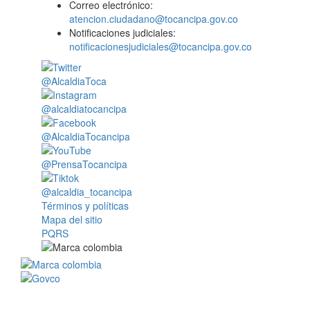
Correo electrónico:
atencion.ciudadano@tocancipa.gov.co
Notificaciones judiciales:
notificacionesjudiciales@tocancipa.gov.co
@AlcaldiaToca
@alcaldiatocancipa
@AlcaldiaTocancipa
@PrensaTocancipa
@alcaldia_tocancipa
Términos y políticas
Mapa del sitio
PQRS