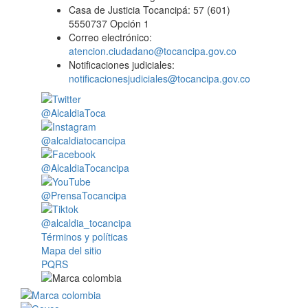
Casa de Justicia Tocancipá: 57 (601)
5550737 Opción 1
Correo electrónico:
atencion.ciudadano@tocancipa.gov.co
Notificaciones judiciales:
notificacionesjudiciales@tocancipa.gov.co
@AlcaldiaToca
@alcaldiatocancipa
@AlcaldiaTocancipa
@PrensaTocancipa
@alcaldia_tocancipa
Términos y políticas
Mapa del sitio
PQRS