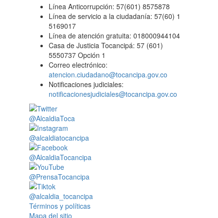
Línea Anticorrupción: 57(601) 8575878
Línea de servicio a la ciudadanía: 57(60) 1
5169017
Línea de atención gratuita: 018000944104
Casa de Justicia Tocancipá: 57 (601)
5550737 Opción 1
Correo electrónico:
atencion.ciudadano@tocancipa.gov.co
Notificaciones judiciales:
notificacionesjudiciales@tocancipa.gov.co
@AlcaldiaToca
@alcaldiatocancipa
@AlcaldiaTocancipa
@PrensaTocancipa
@alcaldia_tocancipa
Términos y políticas
Mapa del sitio