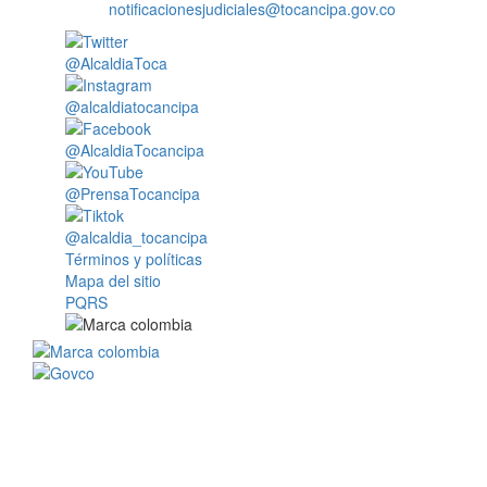
notificacionesjudiciales@tocancipa.gov.co
@AlcaldiaToca
@alcaldiatocancipa
@AlcaldiaTocancipa
@PrensaTocancipa
@alcaldia_tocancipa
Términos y políticas
Mapa del sitio
PQRS