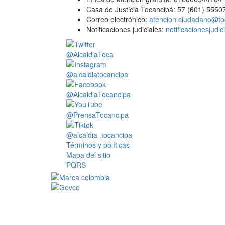
Casa de Justicia Tocancipá: 57 (601) 5550
Correo electrónico:
atencion.ciudadano@to
Notificaciones judiciales:
notificacionesjudi
@AlcaldiaToca
@alcaldiatocancipa
@AlcaldiaTocancipa
@PrensaTocancipa
@alcaldia_tocancipa
Términos y políticas
Mapa del sitio
PQRS