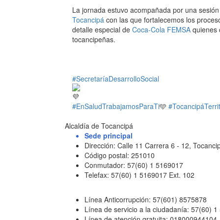
La jornada estuvo acompañada por una sesión 
Tocancipá
con las que fortalecemos los proces
detalle especial de
Coca-Cola FEMSA
quienes c
tocancipeñas.
#SecretaríaDesarrolloSocial
#EnSaludTrabajamosParaTi
🩵
#TocancipáTerri
Alcaldía de Tocancipá
Sede principal
Dirección: Calle 11 Carrera 6 - 12, Tocan
Código postal: 251010
Conmutador: 57(60) 1 5169017
Telefax: 57(60) 1 5169017 Ext. 102
Línea Anticorrupción: 57(601) 8575878
Línea de servicio a la ciudadanía: 57(60) 
Línea de atención gratuita: 018000944104