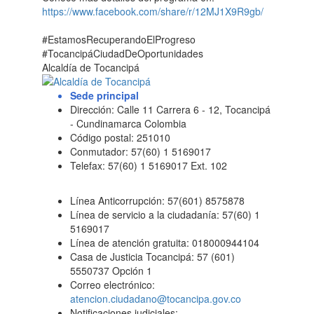
https://www.facebook.com/share/r/12MJ1X9R9gb/
#EstamosRecuperandoElProgreso
#TocancipáCiudadDeOportunidades
Alcaldía de Tocancipá
Sede principal
Dirección: Calle 11 Carrera 6 - 12, Tocancipá
- Cundinamarca Colombia
Código postal: 251010
Conmutador: 57(60) 1 5169017
Telefax: 57(60) 1 5169017 Ext. 102
Línea Anticorrupción: 57(601) 8575878
Línea de servicio a la ciudadanía: 57(60) 1
5169017
Línea de atención gratuita: 018000944104
Casa de Justicia Tocancipá: 57 (601)
5550737 Opción 1
Correo electrónico:
atencion.ciudadano@tocancipa.gov.co
Notificaciones judiciales: