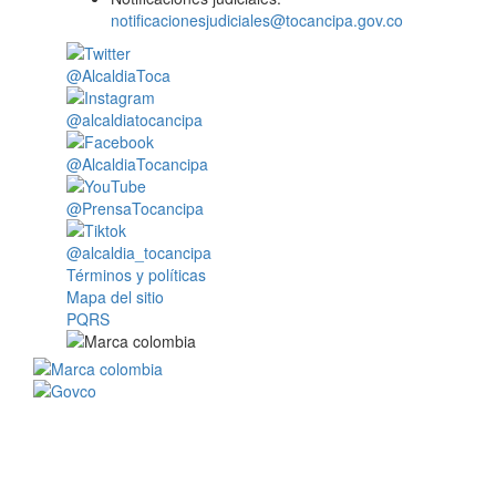
notificacionesjudiciales@tocancipa.gov.co
@AlcaldiaToca
@alcaldiatocancipa
@AlcaldiaTocancipa
@PrensaTocancipa
@alcaldia_tocancipa
Términos y políticas
Mapa del sitio
PQRS