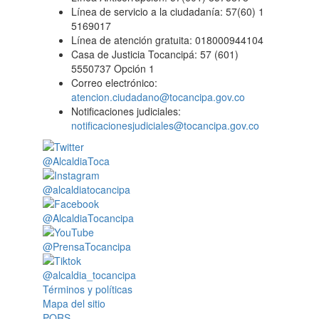
Línea de servicio a la ciudadanía: 57(60) 1
5169017
Línea de atención gratuita: 018000944104
Casa de Justicia Tocancipá: 57 (601)
5550737 Opción 1
Correo electrónico:
atencion.ciudadano@tocancipa.gov.co
Notificaciones judiciales:
notificacionesjudiciales@tocancipa.gov.co
@AlcaldiaToca
@alcaldiatocancipa
@AlcaldiaTocancipa
@PrensaTocancipa
@alcaldia_tocancipa
Términos y políticas
Mapa del sitio
PQRS