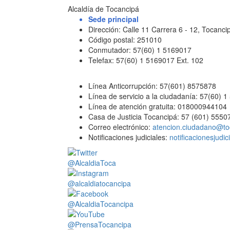
Alcaldía de Tocancipá
Sede principal
Dirección: Calle 11 Carrera 6 - 12, Tocan
Código postal: 251010
Conmutador: 57(60) 1 5169017
Telefax: 57(60) 1 5169017 Ext. 102
Línea Anticorrupción: 57(601) 8575878
Línea de servicio a la ciudadanía: 57(60) 
Línea de atención gratuita: 018000944104
Casa de Justicia Tocancipá: 57 (601) 5550
Correo electrónico:
atencion.ciudadano@to
Notificaciones judiciales:
notificacionesjudi
@AlcaldiaToca
@alcaldiatocancipa
@AlcaldiaTocancipa
@PrensaTocancipa