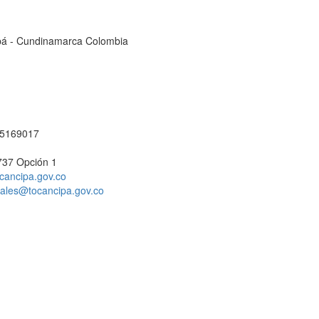
cipá - Cundinamarca Colombia
1 5169017
737 Opción 1
cancipa.gov.co
ciales@tocancipa.gov.co