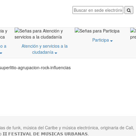
Participa
o a
Atención y servicios a la
ciudadanía
uperlitio-agrupacion-rock-influencias
s de funk, música del Caribe y música electrónica, originaria de Cali,
𝗙𝗘𝗦𝗧𝗜𝗩𝗔𝗟 𝗗𝗘 𝗠𝗨́𝗦𝗜𝗖𝗔𝗦 𝗨𝗥𝗕𝗔𝗡𝗔𝗦.