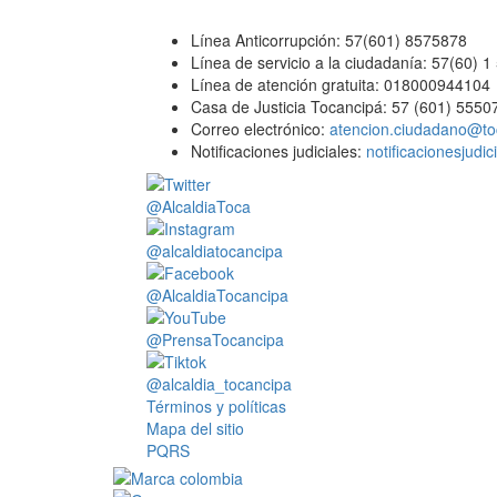
Línea Anticorrupción: 57(601) 8575878
Línea de servicio a la ciudadanía: 57(60) 
Línea de atención gratuita: 018000944104
Casa de Justicia Tocancipá: 57 (601) 5550
Correo electrónico:
atencion.ciudadano@to
Notificaciones judiciales:
notificacionesjudi
@AlcaldiaToca
@alcaldiatocancipa
@AlcaldiaTocancipa
@PrensaTocancipa
@alcaldia_tocancipa
Términos y políticas
Mapa del sitio
PQRS