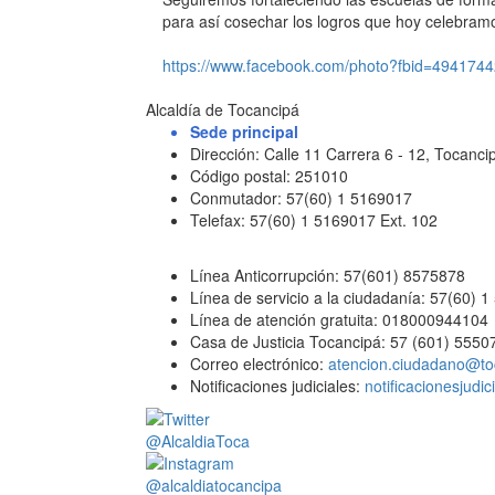
para así cosechar los logros que hoy celebramo
https://www.facebook.com/photo?fbid=49417
Alcaldía de Tocancipá
Sede principal
Dirección: Calle 11 Carrera 6 - 12, Tocan
Código postal: 251010
Conmutador: 57(60) 1 5169017
Telefax: 57(60) 1 5169017 Ext. 102
Línea Anticorrupción: 57(601) 8575878
Línea de servicio a la ciudadanía: 57(60) 
Línea de atención gratuita: 018000944104
Casa de Justicia Tocancipá: 57 (601) 5550
Correo electrónico:
atencion.ciudadano@to
Notificaciones judiciales:
notificacionesjudi
@AlcaldiaToca
@alcaldiatocancipa