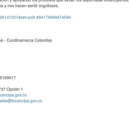
s y nos hacen sentir orgullosos.
4426141231&set=pcb.494174669474540
cipá - Cundinamarca Colombia
1 5169017
737 Opción 1
cancipa.gov.co
ciales@tocancipa.gov.co