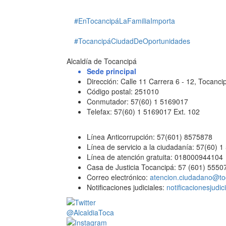
#EnTocancipáLaFamiliaImporta
#TocancipáCiudadDeOportunidades
Alcaldía de Tocancipá
Sede principal
Dirección: Calle 11 Carrera 6 - 12, Tocan
Código postal: 251010
Conmutador: 57(60) 1 5169017
Telefax: 57(60) 1 5169017 Ext. 102
Línea Anticorrupción: 57(601) 8575878
Línea de servicio a la ciudadanía: 57(60) 
Línea de atención gratuita: 018000944104
Casa de Justicia Tocancipá: 57 (601) 5550
Correo electrónico:
atencion.ciudadano@to
Notificaciones judiciales:
notificacionesjudi
@AlcaldiaToca