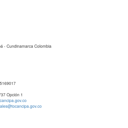
cipá - Cundinamarca Colombia
1 5169017
737 Opción 1
cancipa.gov.co
ciales@tocancipa.gov.co