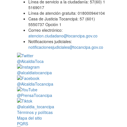
Línea de servicio a la ciudadanía: 57(60) 1
5169017
Línea de atención gratuita: 018000944104
Casa de Justicia Tocancipá: 57 (601)
5550737 Opción 1
Correo electrónico:
atencion.ciudadano@tocancipa.gov.co
Notificaciones judiciales:
notificacionesjudiciales@tocancipa.gov.co
@AlcaldiaToca
@alcaldiatocancipa
@AlcaldiaTocancipa
@PrensaTocancipa
@alcaldia_tocancipa
Términos y políticas
Mapa del sitio
PQRS