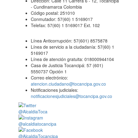
Dirección: Calle 11 Carrera 6 - 12, Tocancipá
- Cundinamarca Colombia
Código postal: 251010
Conmutador: 57(60) 1 5169017
Telefax: 57(60) 1 5169017 Ext. 102
Línea Anticorrupción: 57(601) 8575878
Línea de servicio a la ciudadanía: 57(60) 1
5169017
Línea de atención gratuita: 018000944104
Casa de Justicia Tocancipá: 57 (601)
5550737 Opción 1
Correo electrónico:
atencion.ciudadano@tocancipa.gov.co
Notificaciones judiciales:
notificacionesjudiciales@tocancipa.gov.co
@AlcaldiaToca
@alcaldiatocancipa
@AlcaldiaTocancipa