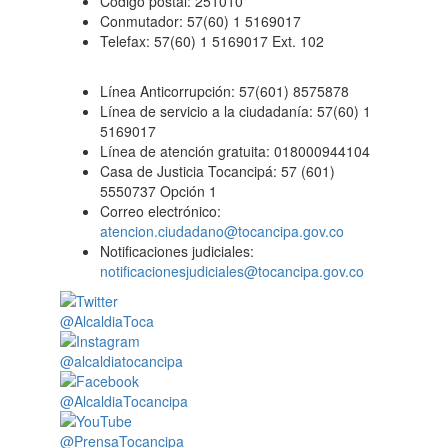
Código postal: 251010
Conmutador: 57(60) 1 5169017
Telefax: 57(60) 1 5169017 Ext. 102
Línea Anticorrupción: 57(601) 8575878
Línea de servicio a la ciudadanía: 57(60) 1
5169017
Línea de atención gratuita: 018000944104
Casa de Justicia Tocancipá: 57 (601)
5550737 Opción 1
Correo electrónico:
atencion.ciudadano@tocancipa.gov.co
Notificaciones judiciales:
notificacionesjudiciales@tocancipa.gov.co
@AlcaldiaToca
@alcaldiatocancipa
@AlcaldiaTocancipa
@PrensaTocancipa