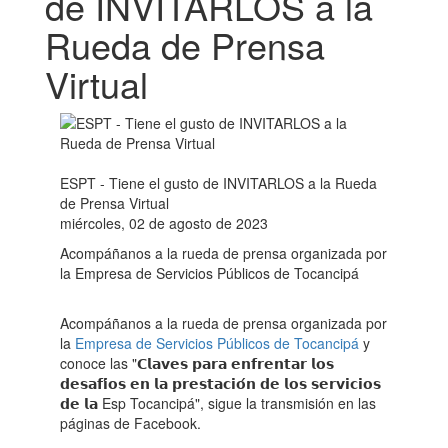
de INVITARLOS a la
Rueda de Prensa
Virtual
ESPT - Tiene el gusto de INVITARLOS a la Rueda
de Prensa Virtual
miércoles, 02 de agosto de 2023
Acompáñanos a la rueda de prensa organizada por
la Empresa de Servicios Públicos de Tocancipá
Acompáñanos a la rueda de prensa organizada por
la
Empresa de Servicios Públicos de Tocancipá
y
conoce las "𝗖𝗹𝗮𝘃𝗲𝘀 𝗽𝗮𝗿𝗮 𝗲𝗻𝗳𝗿𝗲𝗻𝘁𝗮𝗿 𝗹𝗼𝘀
𝗱𝗲𝘀𝗮𝗳𝗶́𝗼𝘀 𝗲𝗻 𝗹𝗮 𝗽𝗿𝗲𝘀𝘁𝗮𝗰𝗶𝗼́𝗻 𝗱𝗲 𝗹𝗼𝘀 𝘀𝗲𝗿𝘃𝗶𝗰𝗶𝗼𝘀
𝗱𝗲 𝗹𝗮 Esp Tocancipá", sigue la transmisión en las
páginas de Facebook.