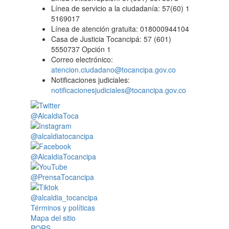
Línea de servicio a la ciudadanía: 57(60) 1
5169017
Línea de atención gratuita: 018000944104
Casa de Justicia Tocancipá: 57 (601)
5550737 Opción 1
Correo electrónico:
atencion.ciudadano@tocancipa.gov.co
Notificaciones judiciales:
notificacionesjudiciales@tocancipa.gov.co
@AlcaldiaToca
@alcaldiatocancipa
@AlcaldiaTocancipa
@PrensaTocancipa
@alcaldia_tocancipa
Términos y políticas
Mapa del sitio
PQRS