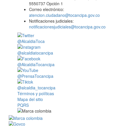
5550737 Opción 1
Correo electrónico:
atencion.ciudadano@tocancipa.gov.co
Notificaciones judiciales:
notificacionesjudiciales@tocancipa.gov.co
@AlcaldiaToca
@alcaldiatocancipa
@AlcaldiaTocancipa
@PrensaTocancipa
@alcaldia_tocancipa
Términos y políticas
Mapa del sitio
PQRS