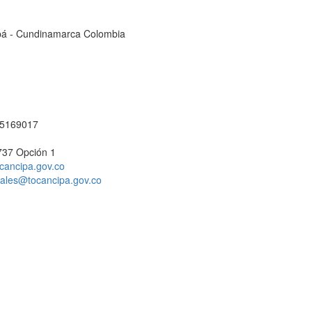
cipá - Cundinamarca Colombia
1 5169017
737 Opción 1
cancipa.gov.co
ciales@tocancipa.gov.co