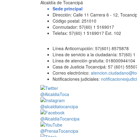
Alcaldía de Tocancipá
Sede principal
Dirección: Calle 11 Carrera 6 - 12, Tocan
Código postal: 251010
Conmutador: 57(60) 1 5169017
Telefax: 57(60) 1 5169017 Ext. 102
Línea Anticorrupción: 57(601) 8575878
Línea de servicio a la ciudadanía: 57(60) 
Línea de atención gratuita: 018000944104
Casa de Justicia Tocancipá: 57 (601) 5550
Correo electrónico:
atencion.ciudadano@to
Notificaciones judiciales:
notificacionesjudi
@AlcaldiaToca
@alcaldiatocancipa
@AlcaldiaTocancipa
@PrensaTocancipa