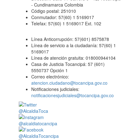
- Cundinamarca Colombia
Código postal: 251010
Conmutador: 57(60) 1 5169017
Telefax: 57(60) 1 5169017 Ext. 102
Línea Anticorrupción: 57(601) 8575878
Línea de servicio a la ciudadanía: 57(60) 1
5169017
Línea de atención gratuita: 018000944104
Casa de Justicia Tocancipá: 57 (601)
5550737 Opción 1
Correo electrónico:
atencion.ciudadano@tocancipa.gov.co
Notificaciones judiciales:
notificacionesjudiciales@tocancipa.gov.co
@AlcaldiaToca
@alcaldiatocancipa
@AlcaldiaTocancipa