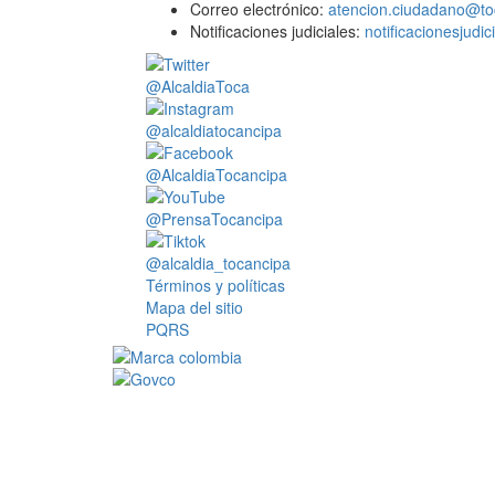
Correo electrónico:
atencion.ciudadano@to
Notificaciones judiciales:
notificacionesjudi
@AlcaldiaToca
@alcaldiatocancipa
@AlcaldiaTocancipa
@PrensaTocancipa
@alcaldia_tocancipa
Términos y políticas
Mapa del sitio
PQRS