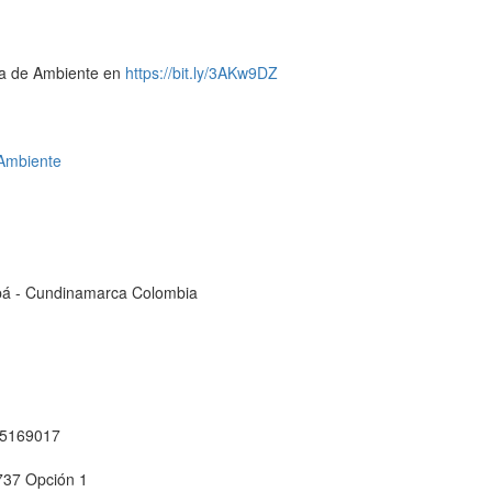
ía de Ambiente en
https://bit.ly/3AKw9DZ
Ambiente
cipá - Cundinamarca Colombia
1 5169017
737 Opción 1