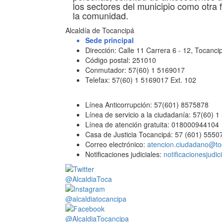
los sectores del municipio como otra 
la comunidad.
Alcaldía de Tocancipá
Sede principal
Dirección: Calle 11 Carrera 6 - 12, Tocan
Código postal: 251010
Conmutador: 57(60) 1 5169017
Telefax: 57(60) 1 5169017 Ext. 102
Línea Anticorrupción: 57(601) 8575878
Línea de servicio a la ciudadanía: 57(60) 
Línea de atención gratuita: 018000944104
Casa de Justicia Tocancipá: 57 (601) 5550
Correo electrónico:
atencion.ciudadano@to
Notificaciones judiciales:
notificacionesjudi
@AlcaldiaToca
@alcaldiatocancipa
@AlcaldiaTocancipa