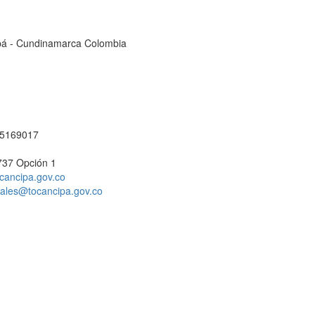
cipá - Cundinamarca Colombia
1 5169017
737 Opción 1
cancipa.gov.co
ciales@tocancipa.gov.co