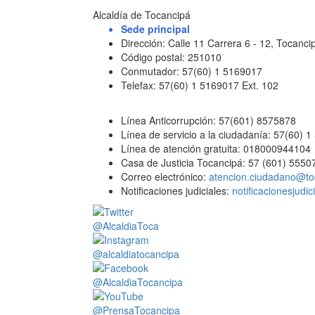
Alcaldía de Tocancipá
Sede principal
Dirección: Calle 11 Carrera 6 - 12, Tocan
Código postal: 251010
Conmutador: 57(60) 1 5169017
Telefax: 57(60) 1 5169017 Ext. 102
Línea Anticorrupción: 57(601) 8575878
Línea de servicio a la ciudadanía: 57(60) 
Línea de atención gratuita: 018000944104
Casa de Justicia Tocancipá: 57 (601) 5550
Correo electrónico:
atencion.ciudadano@to
Notificaciones judiciales:
notificacionesjudi
@AlcaldiaToca
@alcaldiatocancipa
@AlcaldiaTocancipa
@PrensaTocancipa