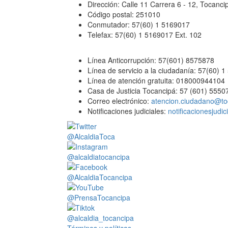
Dirección: Calle 11 Carrera 6 - 12, Tocan
Código postal: 251010
Conmutador: 57(60) 1 5169017
Telefax: 57(60) 1 5169017 Ext. 102
Línea Anticorrupción: 57(601) 8575878
Línea de servicio a la ciudadanía: 57(60) 
Línea de atención gratuita: 018000944104
Casa de Justicia Tocancipá: 57 (601) 5550
Correo electrónico:
atencion.ciudadano@to
Notificaciones judiciales:
notificacionesjudi
@AlcaldiaToca
@alcaldiatocancipa
@AlcaldiaTocancipa
@PrensaTocancipa
@alcaldia_tocancipa