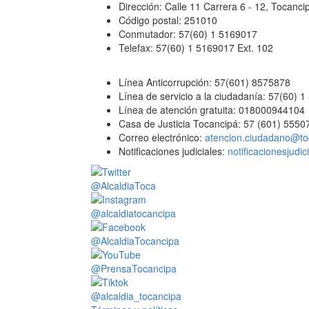
Dirección: Calle 11 Carrera 6 - 12, Tocan
Código postal: 251010
Conmutador: 57(60) 1 5169017
Telefax: 57(60) 1 5169017 Ext. 102
Línea Anticorrupción: 57(601) 8575878
Línea de servicio a la ciudadanía: 57(60) 
Línea de atención gratuita: 018000944104
Casa de Justicia Tocancipá: 57 (601) 5550
Correo electrónico:
atencion.ciudadano@to
Notificaciones judiciales:
notificacionesjudi
@AlcaldiaToca
@alcaldiatocancipa
@AlcaldiaTocancipa
@PrensaTocancipa
@alcaldia_tocancipa