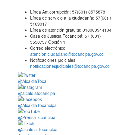
Línea Anticorrupción: 57(601) 8575878
Línea de servicio a la ciudadanía: 57(60) 1
5169017
Línea de atención gratuita: 018000944104
Casa de Justicia Tocancipá: 57 (601)
5550737 Opción 1
Correo electrónico:
atencion.ciudadano@tocancipa.gov.co
Notificaciones judiciales:
notificacionesjudiciales@tocancipa.gov.co
@AlcaldiaToca
@alcaldiatocancipa
@AlcaldiaTocancipa
@PrensaTocancipa
@alcaldia_tocancipa