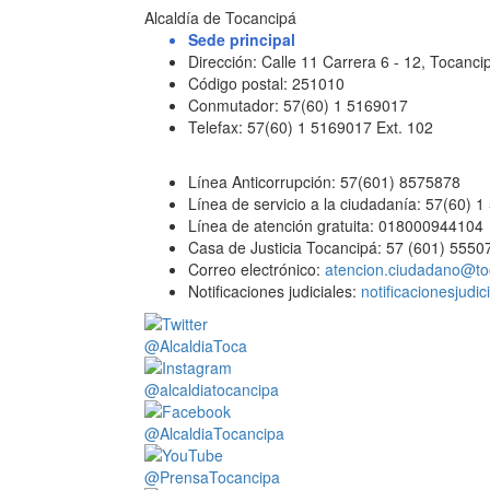
Alcaldía de Tocancipá
Sede principal
Dirección: Calle 11 Carrera 6 - 12, Tocan
Código postal: 251010
Conmutador: 57(60) 1 5169017
Telefax: 57(60) 1 5169017 Ext. 102
Línea Anticorrupción: 57(601) 8575878
Línea de servicio a la ciudadanía: 57(60) 
Línea de atención gratuita: 018000944104
Casa de Justicia Tocancipá: 57 (601) 5550
Correo electrónico:
atencion.ciudadano@to
Notificaciones judiciales:
notificacionesjudi
@AlcaldiaToca
@alcaldiatocancipa
@AlcaldiaTocancipa
@PrensaTocancipa