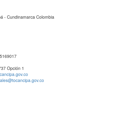
cipá - Cundinamarca Colombia
1 5169017
737 Opción 1
cancipa.gov.co
ciales@tocancipa.gov.co