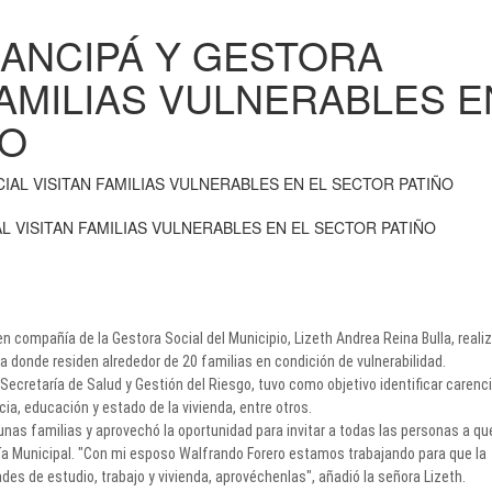
CANCIPÁ Y GESTORA
FAMILIAS VULNERABLES E
ÑO
L VISITAN FAMILIAS VULNERABLES EN EL SECTOR PATIÑO
en compañía de la Gestora Social del Municipio, Lizeth Andrea Reina Bulla, reali
ta donde residen alrededor de 20 familias en condición de vulnerabilidad.
 Secretaría de Salud y Gestión del Riesgo, tuvo como objetivo identificar carenc
ia, educación y estado de la vivienda, entre otros.
nas familias y aprovechó la oportunidad para invitar a todas las personas a qu
ldía Municipal. "Con mi esposo Walfrando Forero estamos trabajando para que la
 de estudio, trabajo y vivienda, aprovéchenlas", añadió la señora Lizeth.​​