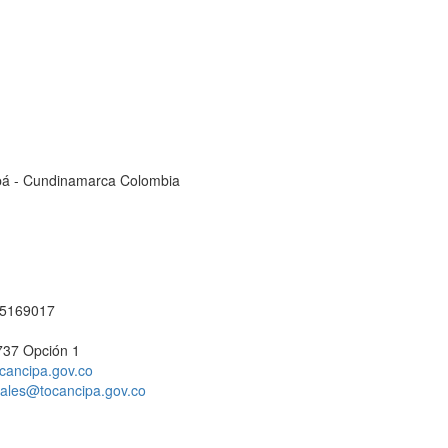
cipá - Cundinamarca Colombia
1 5169017
737 Opción 1
cancipa.gov.co
ciales@tocancipa.gov.co