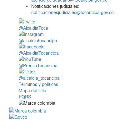
Notificaciones judiciales:
notificacionesjudiciales@tocancipa.gov.co
@AlcaldiaToca
@alcaldiatocancipa
@AlcaldiaTocancipa
@PrensaTocancipa
@alcaldia_tocancipa
Términos y políticas
Mapa del sitio
PQRS