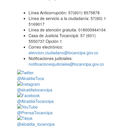
Línea Anticorrupción: 57(601) 8575878
Línea de servicio a la ciudadanía: 57(60) 1
5169017
Línea de atención gratuita: 018000944104
Casa de Justicia Tocancipá: 57 (601)
5550737 Opción 1
Correo electrónico:
atencion.ciudadano@tocancipa.gov.co
Notificaciones judiciales:
notificacionesjudiciales@tocancipa.gov.co
@AlcaldiaToca
@alcaldiatocancipa
@AlcaldiaTocancipa
@PrensaTocancipa
@alcaldia_tocancipa