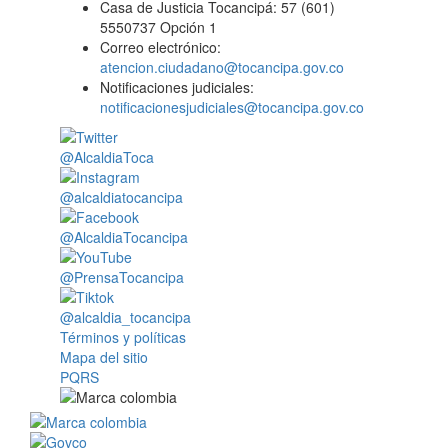
Casa de Justicia Tocancipá: 57 (601)
5550737 Opción 1
Correo electrónico:
atencion.ciudadano@tocancipa.gov.co
Notificaciones judiciales:
notificacionesjudiciales@tocancipa.gov.co
@AlcaldiaToca
@alcaldiatocancipa
@AlcaldiaTocancipa
@PrensaTocancipa
@alcaldia_tocancipa
Términos y políticas
Mapa del sitio
PQRS