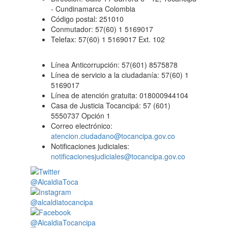
- Cundinamarca Colombia
Código postal: 251010
Conmutador: 57(60) 1 5169017
Telefax: 57(60) 1 5169017 Ext. 102
Línea Anticorrupción: 57(601) 8575878
Línea de servicio a la ciudadanía: 57(60) 1
5169017
Línea de atención gratuita: 018000944104
Casa de Justicia Tocancipá: 57 (601)
5550737 Opción 1
Correo electrónico:
atencion.ciudadano@tocancipa.gov.co
Notificaciones judiciales:
notificacionesjudiciales@tocancipa.gov.co
@AlcaldiaToca
@alcaldiatocancipa
@AlcaldiaTocancipa