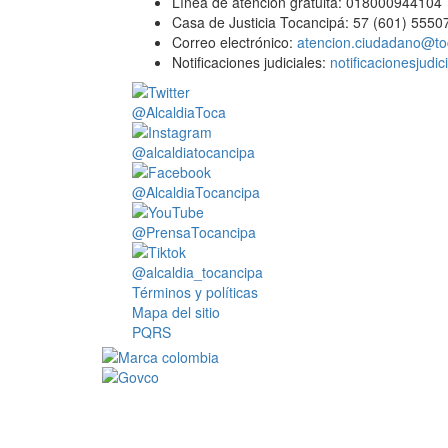
Línea de atención gratuita: 018000944104
Casa de Justicia Tocancipá: 57 (601) 5550
Correo electrónico:
atencion.ciudadano@to
Notificaciones judiciales:
notificacionesjudi
@AlcaldiaToca
@alcaldiatocancipa
@AlcaldiaTocancipa
@PrensaTocancipa
@alcaldia_tocancipa
Términos y políticas
Mapa del sitio
PQRS