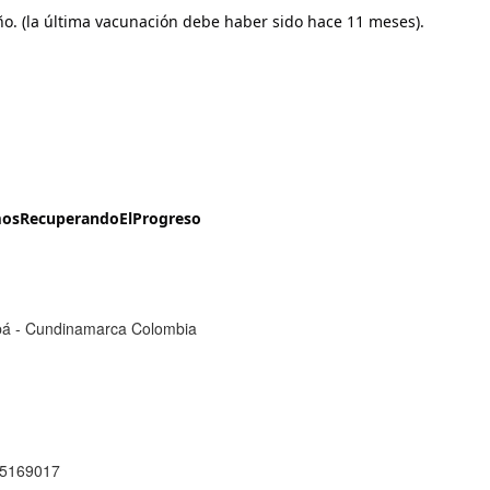
ño. (la última vacunación debe haber sido hace 11 meses).
osRecuperandoElProgreso
cipá - Cundinamarca Colombia
1 5169017