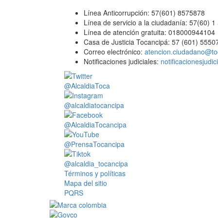
Línea Anticorrupción: 57(601) 8575878
Línea de servicio a la ciudadanía: 57(60) 
Línea de atención gratuita: 018000944104
Casa de Justicia Tocancipá: 57 (601) 5550
Correo electrónico:
atencion.ciudadano@to
Notificaciones judiciales:
notificacionesjudi
@AlcaldiaToca
@alcaldiatocancipa
@AlcaldiaTocancipa
@PrensaTocancipa
@alcaldia_tocancipa
Términos y políticas
Mapa del sitio
PQRS