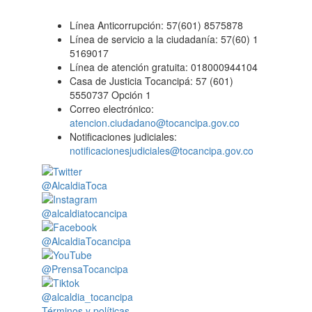
Línea Anticorrupción: 57(601) 8575878
Línea de servicio a la ciudadanía: 57(60) 1
5169017
Línea de atención gratuita: 018000944104
Casa de Justicia Tocancipá: 57 (601)
5550737 Opción 1
Correo electrónico:
atencion.ciudadano@tocancipa.gov.co
Notificaciones judiciales:
notificacionesjudiciales@tocancipa.gov.co
@AlcaldiaToca
@alcaldiatocancipa
@AlcaldiaTocancipa
@PrensaTocancipa
@alcaldia_tocancipa
Términos y políticas