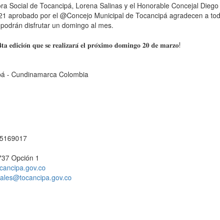
tora Social de Tocancipá, Lorena Salinas y el Honorable Concejal Diego
2021 aprobado por el @Concejo Municipal de Tocancipá agradecen a to
 podrán disfrutar un domingo al mes. ⁣
𝐭𝐚 𝐞𝐝𝐢𝐜𝐢𝐨́𝐧 𝐪𝐮𝐞 𝐬𝐞 𝐫𝐞𝐚𝐥𝐢𝐳𝐚𝐫𝐚́ 𝐞𝐥 𝐩𝐫𝐨́𝐱𝐢𝐦𝐨 𝐝𝐨𝐦𝐢𝐧𝐠𝐨 𝟐𝟎 𝐝𝐞 𝐦𝐚𝐫𝐳𝐨!⁣ ⁣
cipá - Cundinamarca Colombia
1 5169017
737 Opción 1
cancipa.gov.co
ciales@tocancipa.gov.co