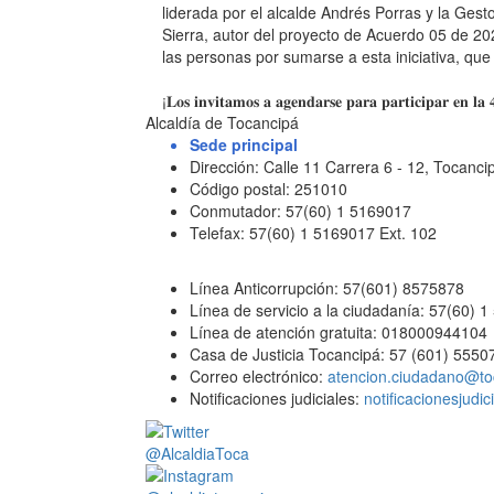
liderada por el alcalde Andrés Porras y la Ges
Sierra, autor del proyecto de Acuerdo 05 de 
las personas por sumarse a esta iniciativa, que
⁣¡𝐋𝐨𝐬 𝐢𝐧𝐯𝐢𝐭𝐚𝐦𝐨𝐬 𝐚 𝐚𝐠𝐞𝐧𝐝𝐚𝐫𝐬𝐞 𝐩𝐚𝐫𝐚 𝐩𝐚𝐫𝐭𝐢𝐜𝐢𝐩𝐚𝐫 𝐞𝐧 𝐥𝐚 
Alcaldía de Tocancipá
Sede principal
Dirección: Calle 11 Carrera 6 - 12, Tocan
Código postal: 251010
Conmutador: 57(60) 1 5169017
Telefax: 57(60) 1 5169017 Ext. 102
Línea Anticorrupción: 57(601) 8575878
Línea de servicio a la ciudadanía: 57(60) 
Línea de atención gratuita: 018000944104
Casa de Justicia Tocancipá: 57 (601) 5550
Correo electrónico:
atencion.ciudadano@to
Notificaciones judiciales:
notificacionesjudi
@AlcaldiaToca