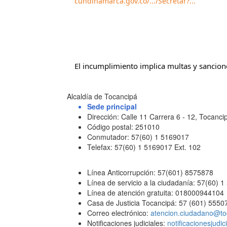
cundinamarca.gov.co/.../Secretar?...
El incumplimiento implica multas y sancione
Alcaldía de Tocancipá
Sede principal
Dirección: Calle 11 Carrera 6 - 12, Tocan
Código postal: 251010
Conmutador: 57(60) 1 5169017
Telefax: 57(60) 1 5169017 Ext. 102
Línea Anticorrupción: 57(601) 8575878
Línea de servicio a la ciudadanía: 57(60) 
Línea de atención gratuita: 018000944104
Casa de Justicia Tocancipá: 57 (601) 5550
Correo electrónico:
atencion.ciudadano@to
Notificaciones judiciales:
notificacionesjudi