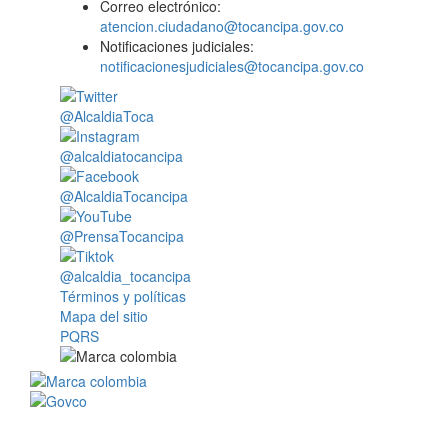
Correo electrónico:
atencion.ciudadano@tocancipa.gov.co
Notificaciones judiciales:
notificacionesjudiciales@tocancipa.gov.co
@AlcaldiaToca
@alcaldiatocancipa
@AlcaldiaTocancipa
@PrensaTocancipa
@alcaldia_tocancipa
Términos y políticas
Mapa del sitio
PQRS