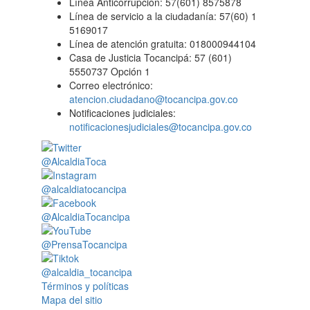
Línea Anticorrupción: 57(601) 8575878
Línea de servicio a la ciudadanía: 57(60) 1
5169017
Línea de atención gratuita: 018000944104
Casa de Justicia Tocancipá: 57 (601)
5550737 Opción 1
Correo electrónico:
atencion.ciudadano@tocancipa.gov.co
Notificaciones judiciales:
notificacionesjudiciales@tocancipa.gov.co
@AlcaldiaToca
@alcaldiatocancipa
@AlcaldiaTocancipa
@PrensaTocancipa
@alcaldia_tocancipa
Términos y políticas
Mapa del sitio