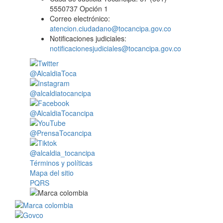
5550737 Opción 1
Correo electrónico:
atencion.ciudadano@tocancipa.gov.co
Notificaciones judiciales:
notificacionesjudiciales@tocancipa.gov.co
@AlcaldiaToca
@alcaldiatocancipa
@AlcaldiaTocancipa
@PrensaTocancipa
@alcaldia_tocancipa
Términos y políticas
Mapa del sitio
PQRS